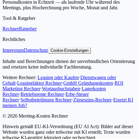
Personalkosten in Echtzeit — als laufende Uhr während des
Meetings, plus Hochrechnung pro Woche, Monat und Jahr.
Tool & Ratgeber
Rechner
Ratgeber
Rechtliches
Impressum
Datenschutz
Cookie-Einstellungen
Inhalte und Berechnungen dienen der unverbindlichen Orientierung
und ersetzen keine individuelle Fachberatung.
Weitere Rechner:
Leasing oder Kaufen
·
Dienstwagen oder
Gehalt
·
Leasingfaktor Rechner
·
GmbH Gründungskosten
·
ROI
Marketing Rechner
·
Wortausbuchstaben
·
Lagerkosten
Rechner
·
Betriebsrente Rechner
·
Erbe-Steuer
Rechner
·
Selbstbeteiligung Rechner
·
Zinseszins-Rechner
·
Ersetzt KI
meinen Job?
©
2026
Meeting-Kosten Rechner
Hinweis gemäß EU-KI-Verordnung (EU AI Act): Bilder auf dieser
Website wurden ganz oder teilweise mit KI erstellt; Texte wurden
teilweise KI-gestützt lektoriert oder recherchiert.