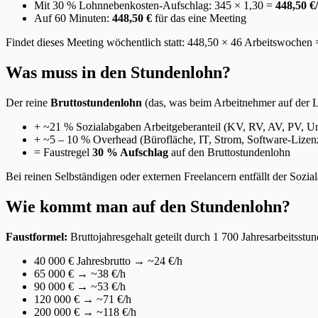
Mit 30 % Lohnnebenkosten-Aufschlag: 345 × 1,30 =
448,50 €
Auf 60 Minuten:
448,50 €
für das eine Meeting
Findet dieses Meeting wöchentlich statt: 448,50 × 46 Arbeitswochen 
Was muss in den Stundenlohn?
Der reine
Bruttostundenlohn
(das, was beim Arbeitnehmer auf der Lo
+ ~21 % Sozialabgaben Arbeitgeberanteil (KV, RV, AV, PV, Un
+ ~5 – 10 % Overhead (Bürofläche, IT, Strom, Software-Lize
= Faustregel
30 % Aufschlag
auf den Bruttostundenlohn
Bei reinen Selbständigen oder externen Freelancern entfällt der Soz
Wie kommt man auf den Stundenlohn?
Faustformel:
Bruttojahresgehalt geteilt durch 1 700 Jahresarbeitsst
40 000 € Jahresbrutto → ~24 €/h
65 000 € → ~38 €/h
90 000 € → ~53 €/h
120 000 € → ~71 €/h
200 000 € → ~118 €/h