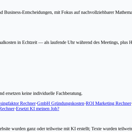
 und Business-Entscheidungen, mit Fokus auf nachvollziehbarer Mathem
onalkosten in Echtzeit — als laufende Uhr während des Meetings, plus
d ersetzen keine individuelle Fachberatung.
singfaktor Rechner
·
GmbH Gründungskosten
·
ROI Marketing Rechner
-Rechner
·
Ersetzt KI meinen Job?
e wurden ganz oder teilweise mit KI erstellt; Texte wurden teilweise K