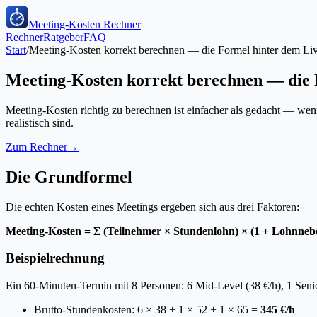
Meeting-Kosten Rechner
Rechner
Ratgeber
FAQ
Start
/
Meeting-Kosten korrekt berechnen — die Formel hinter dem Li
Meeting-Kosten korrekt berechnen — die 
Meeting-Kosten richtig zu berechnen ist einfacher als gedacht — wen
realistisch sind.
Zum Rechner
→
Die Grundformel
Die echten Kosten eines Meetings ergeben sich aus drei Faktoren:
Meeting-Kosten = Σ (Teilnehmer × Stundenlohn) × (1 + Lohnneb
Beispielrechnung
Ein 60-Minuten-Termin mit 8 Personen: 6 Mid-Level (38 €/h), 1 Senio
Brutto-Stundenkosten: 6 × 38 + 1 × 52 + 1 × 65 =
345 €/h