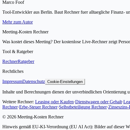
Marco Foof
Tool-Entwickler aus Berlin. Baut Rechner fuer alltaegliche Finanz-
Mehr zum Autor
Meeting-Kosten Rechner
Was kostet dieses Meeting? Der kostenlose Live-Rechner zeigt Pers
Tool & Ratgeber
Rechner
Ratgeber
Rechtliches
Impressum
Datenschutz
Cookie-Einstellungen
Inhalte und Berechnungen dienen der unverbindlichen Orientierung un
Weitere Rechner:
Leasing oder Kaufen
·
Dienstwagen oder Gehalt
·
Lea
Rechner
·
Erbe-Steuer Rechner
·
Selbstbeteiligung Rechner
·
Zinseszins
©
2026
Meeting-Kosten Rechner
Hinweis gemäß EU-KI-Verordnung (EU AI Act): Bilder auf dieser Websit