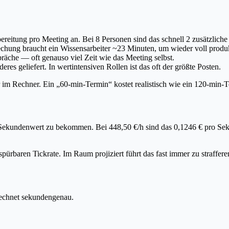
ereitung pro Meeting an. Bei 8 Personen sind das schnell 2 zusätzlich
chung braucht ein Wissensarbeiter ~23 Minuten, um wieder voll produk
räche — oft genauso viel Zeit wie das Meeting selbst.
es geliefert. In wertintensiven Rollen ist das oft der größte Posten.
im Rechner. Ein „60-min-Termin“ kostet realistisch wie ein 120-min-T
 Sekundenwert zu bekommen. Bei 448,50 €/h sind das 0,1246 € pro Se
spürbaren Tickrate. Im Raum projiziert führt das fast immer zu straffere
rechnet sekundengenau.