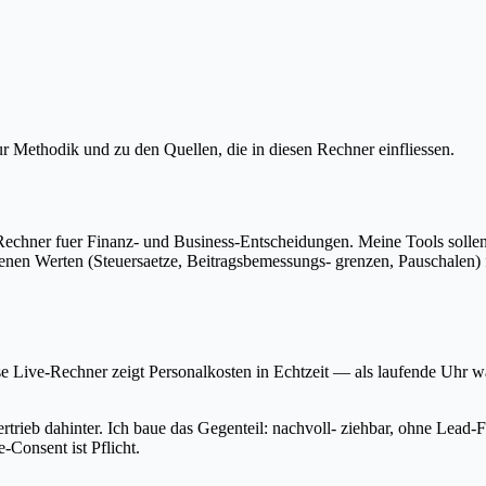
 Methodik und zu den Quellen, die in diesen Rechner einfliessen.
e Rechner fuer Finanz- und Business-Entscheidungen. Meine Tools sollen
enen Werten (Steuersaetze, Beitragsbemessungs- grenzen, Pauschalen) fo
se Live-Rechner zeigt Personalkosten in Echtzeit — als laufende Uh
ertrieb dahinter. Ich baue das Gegenteil: nachvoll- ziehbar, ohne Le
-Consent ist Pflicht.